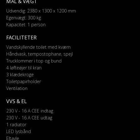
MÅL & VÆGT
Udvendig: 2380 x 1300 x 1200 mm
Egenvægt: 300 kg
Kapacitet: 1 person
FACILITETER
Vandskyllende toilet med kværn
Håndvask, tempostophane, spejl
Trucklommer i top og bund
4 løfteøjer til kran
3 klædekroge
Toiletpapirholder
Ventilation
VVS & EL
230 V - 16 A CEE indtag
230 V - 16 A CEE udtag
1 radiator
LED lysbånd
Eltavle