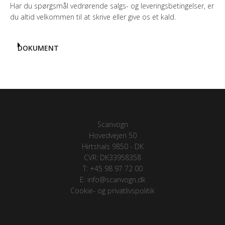
Har du spørgsmål vedrørende salgs- og leveringsbetingelser, er
du altid velkommen til at skrive eller give os et kald.
DOKUMENT
Scanvogn
Hovedvejen 50
Hirtshals 9850 - DK
CVR: DK33958358
T: +45 98 97 72 00
E: info@scanvogn.dk
Cookie- og privatlivspolitik