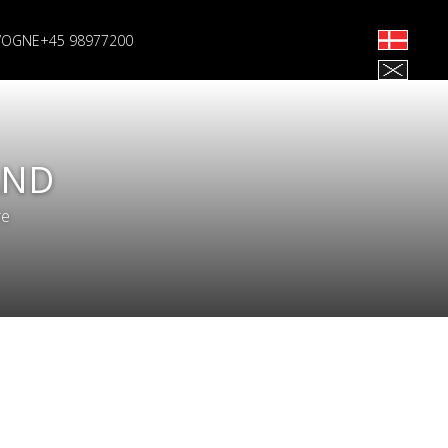
VOGNE
+45 98977200
AND
re