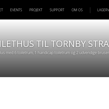
ET
EVENTS
PROJEKT
SUPPORT
OM OS
LAGER
ILETHUS TIL TORNBY STR
us med 6 toiletrum, 1 handicap toiletrum og 2 udvendige bruse