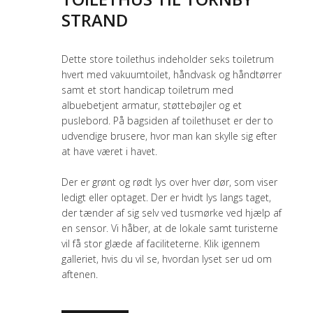
STRAND
Dette store toilethus indeholder seks toiletrum
hvert med vakuumtoilet, håndvask og håndtørrer
samt et stort handicap toiletrum med
albuebetjent armatur, støttebøjler og et
puslebord. På bagsiden af toilethuset er der to
udvendige brusere, hvor man kan skylle sig efter
at have været i havet.
Der er grønt og rødt lys over hver dør, som viser
ledigt eller optaget. Der er hvidt lys langs taget,
der tænder af sig selv ved tusmørke ved hjælp af
en sensor. Vi håber, at de lokale samt turisterne
vil få stor glæde af faciliteterne. Klik igennem
galleriet, hvis du vil se, hvordan lyset ser ud om
aftenen.