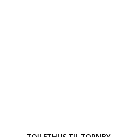
TOILETHUS TIL TORNBY