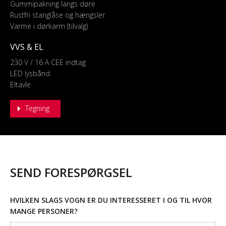
Gummipakning langs døre
Rustfri stanglåse og hængsler
Varme i dørkarm (tilvalg)
VVS & EL
230 V / 16 A CEE indtag
LED lysbånd
Eltavle
Tegning
SEND FORESPØRGSEL
HVILKEN SLAGS VOGN ER DU INTERESSERET I OG TIL HVOR
MANGE PERSONER?