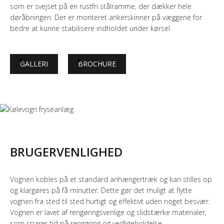
som er svejset på en rustfri stålramme, der dækker hele
døråbningen. Der er monteret ankerskinner på væggene for
bedre at kunne stabilisere indholdet under kørsel.
GALLERI
BROCHURE
BRUGERVENLIGHED
Vognen kobles på et standard anhængertræk og kan stilles op
og klargøres på få minutter. Dette gør det muligt at flytte
vognen fra sted til sted hurtigt og effektivt uden noget besvær.
Vognen er lavet af rengøringsvenlige og slidstærke materialer,
som sparer tid på rengøring og vedligeholdelse.