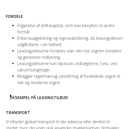
FORDELE
Frigørelse af driftskapital, som kan benyttes til andre
formål.
Enkel budgettering og regnskabsføring, da leasingydelsen
udgiftsføres i sin helhed.
Leasingydelserne fordeles over den tid, vognen benyttes
og genererer indtjening.
Leasingydelserne kan tilpasses indtægterne, f.eks. ved
sæsonsvingninger.
Muliggør regelmæssig udskiftning af forældede vogne til
nye og moderne vogne.
EKSEMPEL PÅ LEASINGTILBUD
TRANSPORT
Vi tilbyder global transport til din adresse eller direkte til
stedet, hvor din vogn skal anvendes (byggepladsen, festivalen