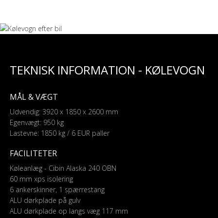
TEKNISK INFORMATION - KØLEVOGN
MÅL & VÆGT
Udvendig: 3920 x 1850 x 2600 mm
Egenvægt: 950 kg
Lastevne: 1850 kg / 6 EUR paller
FACILITETER
Køleanlæg - Cibin Alaska 240 OBN
60 mm xps isolering
6 ankerskinner, 1 spærrestang
ALU dørkplade på gulv
ALU dørkplade op langs væg 117 mm