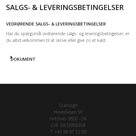
SALGS- & LEVERINGSBETINGELSER
VEDRØRENDE SALGS- & LEVERINGSBETINGELSER
Har du spørgsmål vedrørende salgs- og leveringsbetingelser, er
du altid velkommen til at skrive eller give os et kald.
DOKUMENT
Scanvogn
Hovedvejen 50
Hirtshals 9850 - DK
CVR: DK33958358
T: +45 98 97 72 00